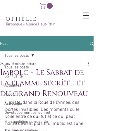
ophélie
Tarologue - Alsace Haut-Rhin
Post
Tous les posts
26 janv.
5 min de lecture
Tous les posts
Imbolc - Le Sabbat de
Spiritualité
la flamme secrète et
Actualités
du grand Renouveau
Amour
Il existe, dans la Roue de l’Année, des 
Astrologie
portes invisibles. Des moments où le 
Développement personnel
voile entre ce qui fut et ce qui peut 
Mon quotidien de voyante
naître devient plus fin. Imbolc est l’une 
de ces portes.
Techniques de divination