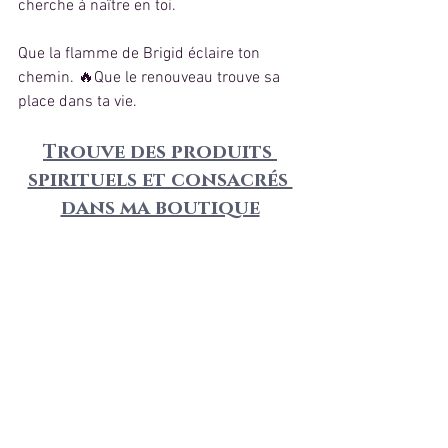
cherche à naître en toi.
Que la flamme de Brigid éclaire ton 
chemin. 🔥Que le renouveau trouve sa 
place dans ta vie.
Trouve des produits 
spirituels et consacrés 
dans ma boutique
Découvre mes guidances 
à partir de 12€
Découvre les mini consultations
Séance de voyance amoureuse 
personnalisée