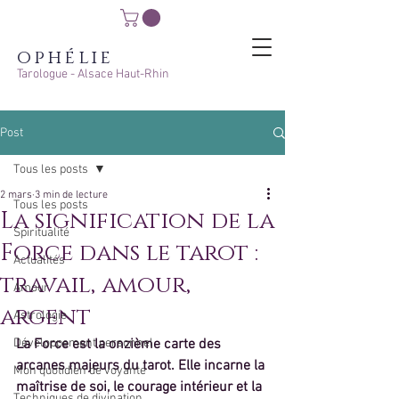
ophélie
Tarologue - Alsace Haut-Rhin
Post
Tous les posts
2 mars
3 min de lecture
Tous les posts
La signification de la
Spiritualité
Force dans le tarot :
Actualités
travail, amour,
Amour
argent
Astrologie
Développement personnel
La Force est la onzième carte des 
arcanes majeurs du tarot. Elle incarne la 
Mon quotidien de voyante
maîtrise de soi, le courage intérieur et la 
Techniques de divination