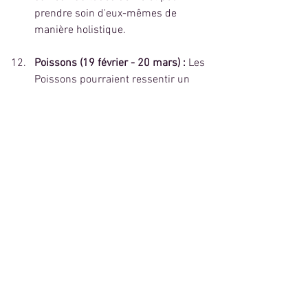
prendre soin d'eux-mêmes de 
manière holistique.
Poissons (19 février - 20 mars) :
 Les 
Poissons pourraient ressentir un 
désir accru de se connecter avec 
leur monde intérieur et leur 
spiritualité. Cette Nouvelle Lune les 
encourage à méditer, à réfléchir sur 
leurs aspirations les plus profondes 
et à suivre leur intuition avec 
confiance.
La Nouvelle Lune en Bélier du 8 avril 
2024 annonce un nouveau départ 
dynamique et audacieux. C'est le 
moment idéal pour libérer notre énergie 
créatrice, renouveler nos objectifs et 