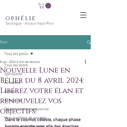
ophélie
Tarologue - Alsace Haut-Rhin
Post
Tous les posts
8 avr. 2024
4 min de lecture
Tous les posts
Nouvelle Lune en
Spiritualité
Bélier du 8 avril 2024:
Actualités
Libérez votre élan et
Amour
renouvelez vos
Astrologie
objectifs!
Développement personnel
Mon quotidien de voyante
Dans le cosmos céleste, chaque phase 
lunaire apporte avec elle des énergies 
Techniques de divination