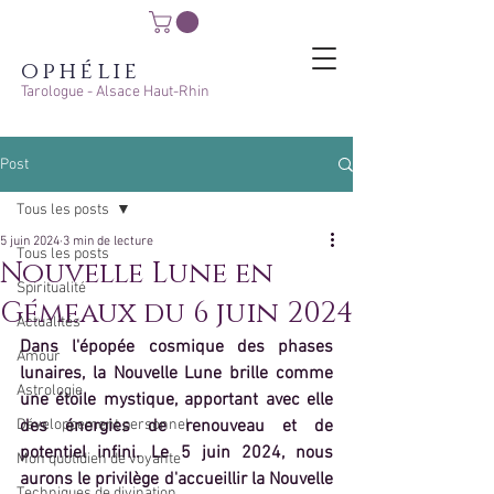
ophélie
Tarologue - Alsace Haut-Rhin
Post
Tous les posts
5 juin 2024
3 min de lecture
Tous les posts
Nouvelle Lune en
Spiritualité
Gémeaux du 6 juin 2024
Actualités
Dans l'épopée cosmique des phases 
Amour
lunaires, la Nouvelle Lune brille comme 
Astrologie
une étoile mystique, apportant avec elle 
Développement personnel
des énergies de renouveau et de 
potentiel infini. Le 5 juin 2024, nous 
Mon quotidien de voyante
aurons le privilège d'accueillir la Nouvelle 
Techniques de divination