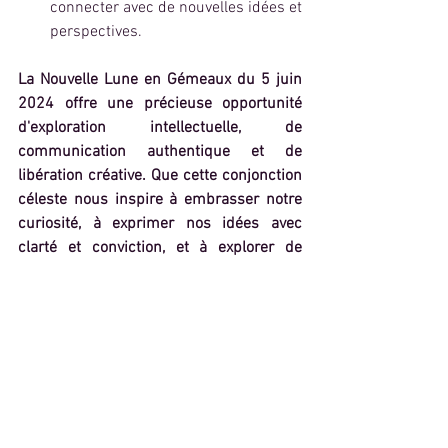
connecter avec de nouvelles idées et 
perspectives.
La Nouvelle Lune en Gémeaux du 5 juin 
2024 offre une précieuse opportunité 
d'exploration intellectuelle, de 
communication authentique et de 
libération créative. Que cette conjonction 
céleste nous inspire à embrasser notre 
curiosité, à exprimer nos idées avec 
clarté et conviction, et à explorer de 
nouvelles possibilités avec 
enthousiasme et émerveillement. En 
nous alignant avec les énergies des 
Gémeaux, nous pouvons ouvrir nos 
esprits à un monde de découvertes 
passionnantes et de croissance 
personnelle infinie.
Mots-clés :