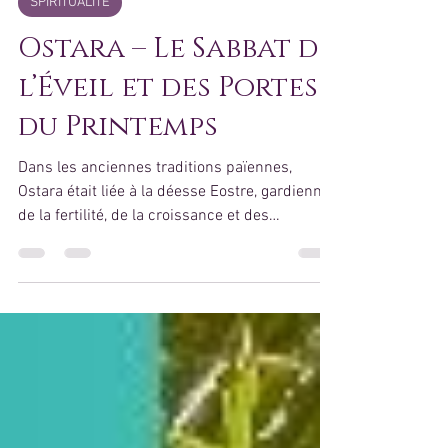
16 mars
3 min de lecture
SPIRITUALITÉ
Ostara – Le Sabbat de
l’Éveil et des Portes
du Printemps
Dans les anciennes traditions païennes,
Ostara était liée à la déesse Eostre, gardienne
de la fertilité, de la croissance et des
commencements bénis. Les anciens lui
offraient des œufs, symboles de potentiel pur,
et observaient les lièvres, messagers de
fécondité et de vitalité. Ostara marque le
moment où ce que tu as semé à Imbolc
commence à chercher la lumière. Les rêves,
les intentions, les désirs n’ont plus le droit de