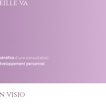
eille va
bénéfice
d'une consultation
 développement personnel
n visio