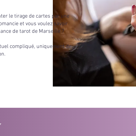
er le tirage de cartes par une
tomancie et vous voulez savoir
nce de tarot de Marseille ?
ituel compliqué, uniquement de
on.
V