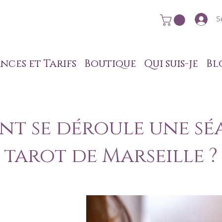
S
nces et Tarifs
Boutique
Qui suis-je
Bl
t se déroule une sé
tarot de Marseille ?