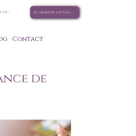
e connecter
Je réserve un tirage
og
Contact
ance de