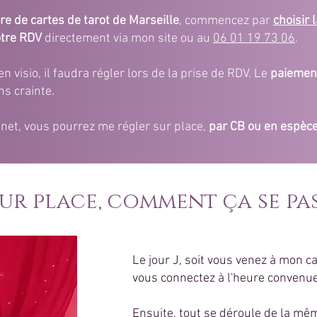
re de cartes de tarot de Marseille
, commencez par
choisir 
otre RDV
directement via mon site ou au
06 01 19 73 06
.
n visio, il faudra régler lors de la prise de RDV. Le
paiement
ns crainte.
net, vous pourrez me régler sur place,
par CB ou en espèc
sur place, comment ça se pas
Le jour J, soit vous venez à mon ca
vous connectez à l'heure convenue
Ensuite, tout se déroule de la mêm