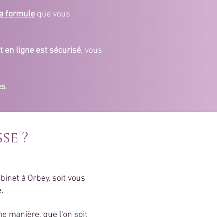
la formule
que vous
 en ligne est sécurisé
, vous
es
.
se ?
binet à Orbey, soit vous
.
e manière, que l'on soit