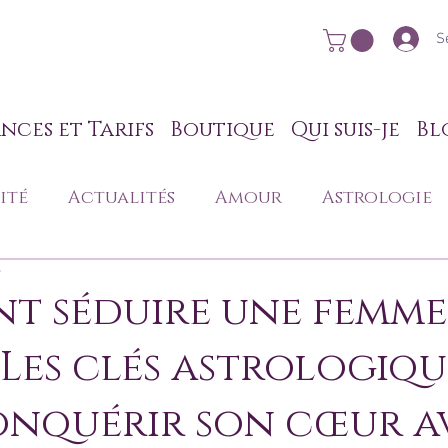
S
nces et Tarifs
Boutique
Qui suis-je
Bl
ité
Actualités
Amour
Astrologie
e
nnel
Mon quotidien de voyante
t séduire une femme
 Les clés astrologiqu
ion
onquérir son cœur a