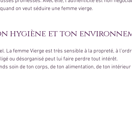
usses promesses. Avec elle, l’authenticité est non négociabl
 quand on veut séduire une femme vierge. 
ton hygiène et ton environne
el. La femme Vierge est très sensible à la propreté, à l’ordre
igé ou désorganisé peut lui faire perdre tout intérêt.
ds soin de ton corps, de ton alimentation, de ton intérieur 