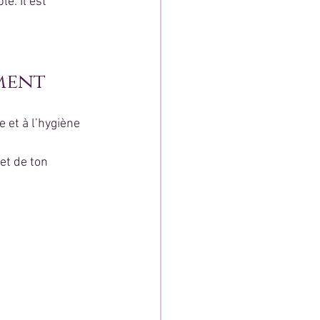
e. Il est 
ment
 et à l’hygiène 
et de ton 