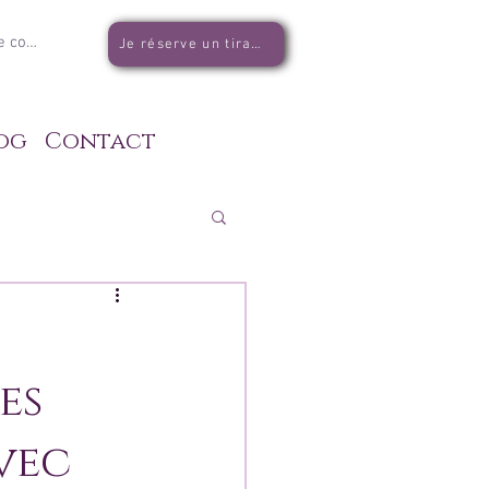
e connecter
Je réserve un tirage
og
Contact
es
vec