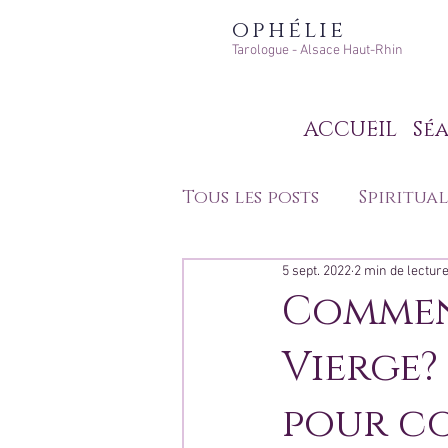
ophélie
Tarologue - Alsace Haut-Rhin
ACCUEIL
Séa
Tous les posts
Spiritual
5 sept. 2022
2 min de lectur
Développement perso
Commen
Vierge?
Techniques de divinat
pour c