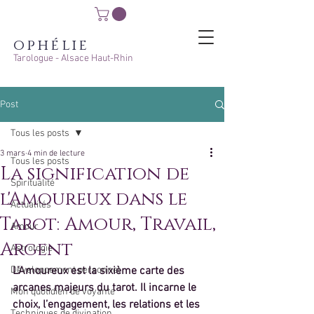
ophélie
Tarologue - Alsace Haut-Rhin
Post
Tous les posts
3 mars
4 min de lecture
Tous les posts
La signification de
Spiritualité
l'Amoureux dans le
Actualités
Tarot: Amour, Travail,
Amour
Argent
Astrologie
Développement personnel
L’Amoureux est la sixième carte des 
arcanes majeurs du tarot. Il incarne le 
Mon quotidien de voyante
choix, l’engagement, les relations et les 
Techniques de divination