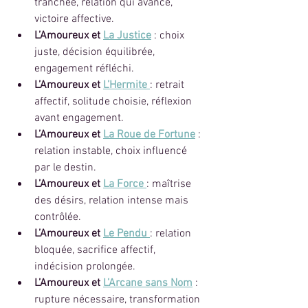
tranchée, relation qui avance, 
victoire affective.
L’Amoureux et 
La Justice
 : choix 
juste, décision équilibrée, 
engagement réfléchi.
L’Amoureux et 
L’Hermite
: retrait 
affectif, solitude choisie, réflexion 
avant engagement.
L’Amoureux et 
La Roue de Fortune
 : 
relation instable, choix influencé 
par le destin.
L’Amoureux et 
La Force
: maîtrise 
des désirs, relation intense mais 
contrôlée.
L’Amoureux et 
Le Pendu
: relation 
bloquée, sacrifice affectif, 
indécision prolongée.
L’Amoureux et 
L’Arcane sans Nom
 : 
rupture nécessaire, transformation 