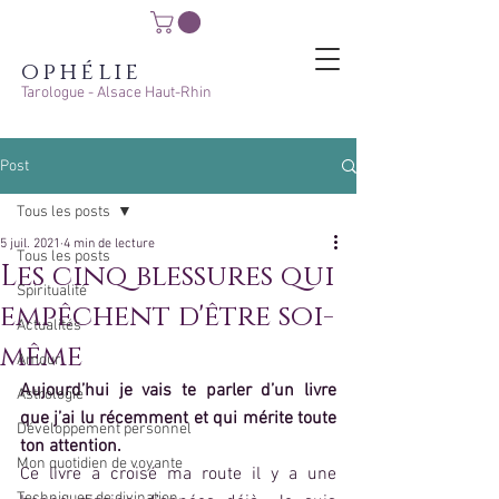
ophélie
Tarologue - Alsace Haut-Rhin
Post
Tous les posts
5 juil. 2021
4 min de lecture
Tous les posts
Les cinq blessures qui
Spiritualité
empêchent d'être soi-
Actualités
même
Amour
Aujourd’hui je vais te parler d’un livre 
Astrologie
que j’ai lu récemment et qui mérite toute 
Développement personnel
ton attention.
Mon quotidien de voyante
Ce livre a croisé ma route il y a une 
Techniques de divination