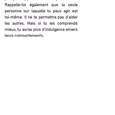
Rappelle-toi également que la seule 
personne sur laquelle tu peux agir est 
toi-même. Il ne te permettra pas d'aider 
les autres. Mais si tu les comprends 
mieux, tu auras plus d'indulgence envers 
leurs comportements. 
Si tu as toi-même déjà lu ce livre, je 
t'invite à partager ton expérience dans 
les commentaires. Je suis curieuse de 
pouvoir échanger avec toi à ce sujet. 
Je te souhaite une belle journée pleine 
de surprises et d'occasions pour grandir!
Mots-clés :
développement personnel
livre
psychologie
5 blessures de l'âme
lise bourbeau
injustice