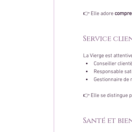
👉 Elle adore 
compren
Service clie
La Vierge est attentiv
Conseiller client
Responsable sati
Gestionnaire de r
👉 Elle se distingue p
Santé et bie