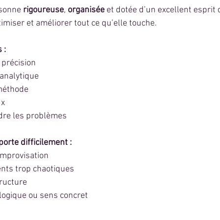
sonne 
rigoureuse
, 
organisée
 et dotée d’un excellent esprit 
miser et améliorer tout ce qu’elle touche.
 :
 précision
 analytique
 méthode
ux
dre les problèmes
orte difficilement :
improvisation
nts trop chaotiques
ructure
logique ou sens concret