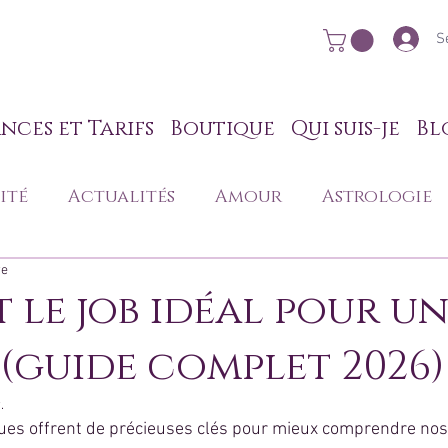
S
nces et Tarifs
Boutique
Qui suis-je
Bl
ité
Actualités
Amour
Astrologie
re
nnel
Mon quotidien de voyante
t le job idéal pour u
 (guide complet 2026)
ion
.
ues offrent de précieuses clés pour mieux comprendre nos 