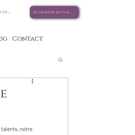
e connecter
Je réserve un tirage
og
Contact
ne
talents, notre 