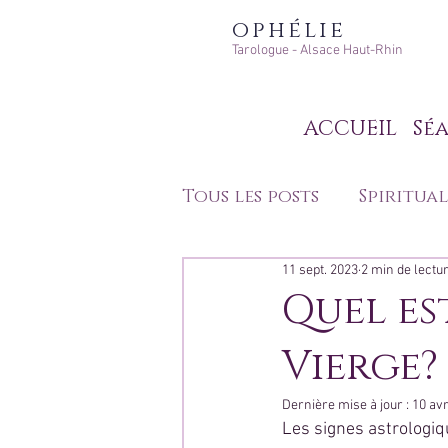
ophélie
Tarologue - Alsace Haut-Rhin
ACCUEIL
Séa
Tous les posts
Spiritual
11 sept. 2023
2 min de lectu
Développement perso
Quel es
Vierge?
Techniques de divinat
Dernière mise à jour :
10 avr
Les signes astrologiq