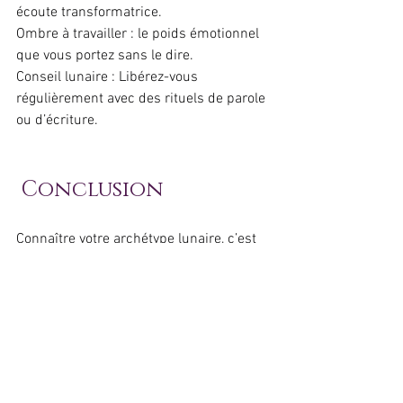
écoute transformatrice.
Ombre à travailler : le poids émotionnel 
que vous portez sans le dire.
Conseil lunaire : Libérez-vous 
régulièrement avec des rituels de parole 
ou d’écriture.
 Conclusion
Connaître votre archétype lunaire, c’est 
mieux comprendre votre façon de 
ressentir, d’aimer, de guérir et de créer. 
Chaque archétype a sa sagesse, sa 
lumière, mais aussi ses zones d’ombre à 
explorer.
La Lune vous invite à l’introspection et à 
l’acceptation de toutes vos facettes.