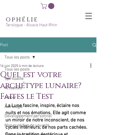
ophélie
Tarologue - Alsace Haut-Rhin
Post
Tous les posts
16 juin 2025
4 min de lecture
Tous les posts
Quel est votre
Spiritualité
archétype lunaire?
Actualités
Faites le Test
Amour
La Lune fascine, inspire, éclaire nos 
Astrologie
nuits et nos émotions. Elle agit comme 
Développement personnel
un miroir de notre inconscient, de nos 
Mon quotidien de voyante
cycles intérieurs, de nos parts cachées. 
Dans la tradition ésotérique et 
Techniques de divination