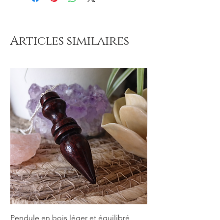
Articles similaires
Pendule en bois léger et équilibré
Pendule en bois lége