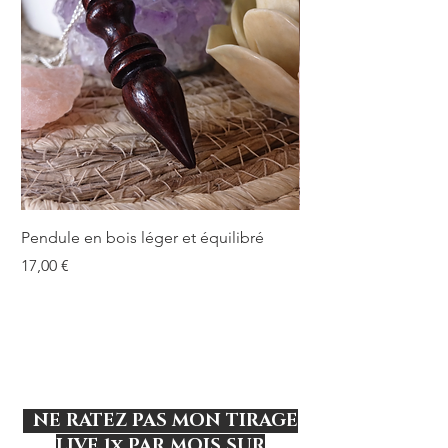
Pendule en bois léger et équilibré
Pendule en bois lége
Prix
Prix
17,00 €
17,00 €
NE RATEZ PAS MON TIRAGE
LIVE 1x PAR MOIS SUR