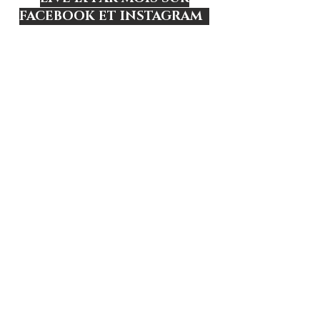
FACEBOOK ET INSTAGRAM
Ophélie Tarologue
Voyance
11 rue de la Graine Champ - 68370 ORBEY
Tél :
06 01 19 73 06
E-mail :
letarotdophelie@gmail.com
Consultations uniquement sur RDV
Inscription newsletter
Prénom
Saisissez votre adresse e-mail