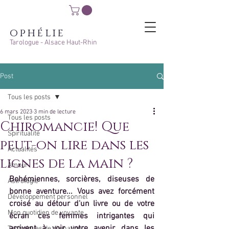
ophélie
Tarologue - Alsace Haut-Rhin
Post
Tous les posts
6 mars 2023
3 min de lecture
Tous les posts
Chiromancie! Que
Spiritualité
peut-on lire dans les
Actualités
lignes de la main ?
Amour
Bohémiennes, sorcières, diseuses de 
Astrologie
bonne aventure... Vous avez forcément 
Développement personnel
croisé au détour d'un livre ou de votre 
Mon quotidien de voyante
écran ces femmes intrigantes qui 
arrivent à voir votre avenir dans les 
Techniques de divination