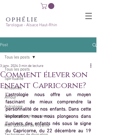
ophélie
Tarologue - Alsace Haut-Rhin
Post
Tous les posts
3 janv. 2024
3 min de lecture
Tous les posts
Comment élever son
Spiritualité
enfant Capricorne?
Actualités
L'astrologie nous offre un moyen 
Amour
fascinant de mieux comprendre la 
Astrologie
personnalité de nos enfants. Dans cette 
Développement personnel
exploration, nous nous plongeons dans 
l'univers des enfants nés sous le signe 
Mon quotidien de voyante
du Capricorne, du 22 décembre au 19 
Techniques de divination