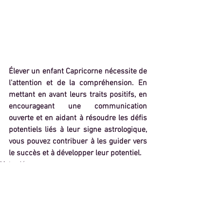
Élever un enfant Capricorne nécessite de 
l'attention et de la compréhension. En 
mettant en avant leurs traits positifs, en 
encourageant une communication 
ouverte et en aidant à résoudre les défis 
potentiels liés à leur signe astrologique, 
vous pouvez contribuer à les guider vers 
le succès et à développer leur potentiel.
Mots-clés :
alsace
colmar
développement personnel
amour
actualité
coaching
article
astrologie
tarot
tarologue
signe astro
astrolove
compatibilité amoureuse
gratitude
tarot de marseille
enfant
capricorne
bebe