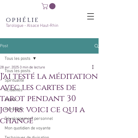
ophélie
Tarologue - Alsace Haut-Rhin
Post
Tous les posts
28 avr. 2025
3 min de lecture
Tous les posts
J'ai testé la méditation
Spiritualité
avec les cartes de
Actualités
tarot pendant 30
Amour
jours: voici ce qui a
Astrologie
changé
Développement personnel
Mon quotidien de voyante
Techniques de divination