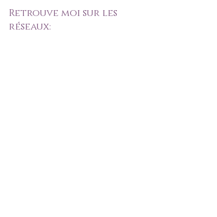
Retrouve moi sur les 
réseaux:
Des vidéos, des challenges, des LIVES 
VOYANCE GRATUITE tous les 
mois!!!
ouvre les mini consultations