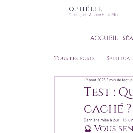
ophélie
Tarologue - Alsace Haut-Rhin
ACCUEIL
Séa
Tous les posts
Spiritual
19 août 2025
3 min de lectur
Développement perso
Test : 
caché ?
Techniques de divinat
Dernière mise à jour :
16 jui
🔮 Vous sen