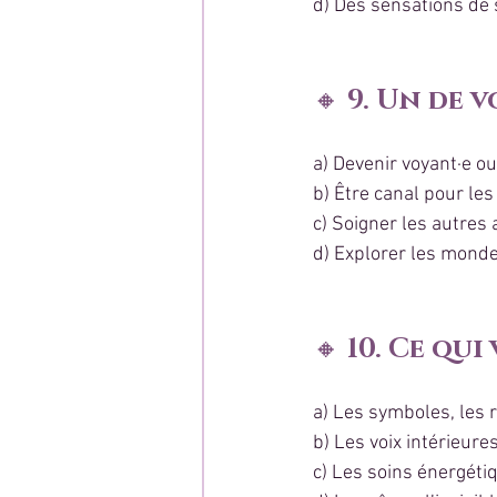
d) Des sensations de s
🔸 
9. Un de v
a) Devenir voyant·e o
b) Être canal pour le
c) Soigner les autres
d) Explorer les monde
🔸 
10. Ce qui
a) Les symboles, les r
b) Les voix intérieure
c) Les soins énergétiq