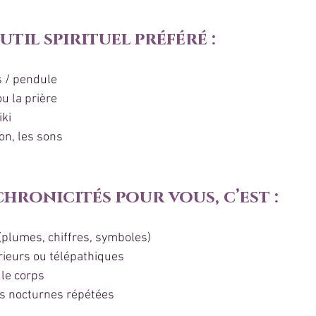
util spirituel préféré :
s / pendule
ou la prière
iki
ion, les sons
chronicités pour vous, c’est :
 (plumes, chiffres, symboles)
rieurs ou télépathiques
 le corps
ns nocturnes répétées