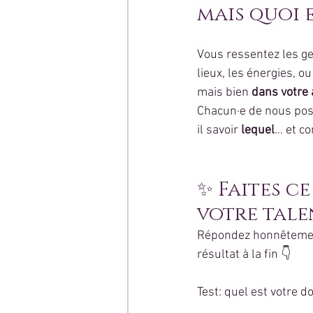
mais quoi 
Vous ressentez les gen
lieux, les énergies, o
mais bien 
dans votre 
Chacun·e de nous pos
il savoir 
lequel
… et co
✨ Faites c
votre tale
Répondez honnêtement
résultat à la fin 👇
Test: quel est votre d