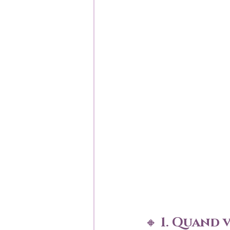
🔸 
1. Quand 