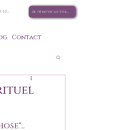
e connecter
Je réserve un tirage
og
Contact
rituel
se"... 