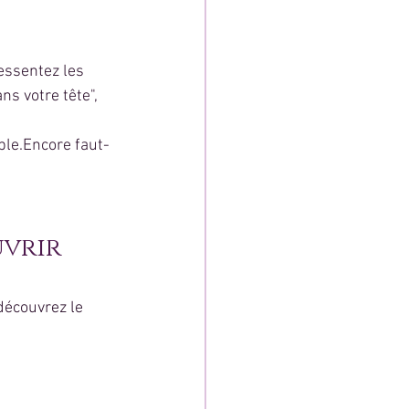
essentez les 
ns votre tête", 
ible.Encore faut-
vrir 
écouvrez le 