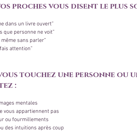
vos proches vous disent le plus s
me dans un livre ouvert”
cs que personne ne voit”
n, même sans parler”
 fais attention”
vous touchez une personne ou un
ez :
 images mentales
ne vous appartiennent pas
eur ou fourmillements
ou des intuitions après coup