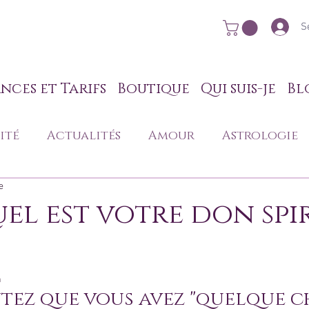
S
nces et Tarifs
Boutique
Qui suis-je
Bl
ité
Actualités
Amour
Astrologie
e
nnel
Mon quotidien de voyante
Quel est votre don spi
ion
n
tez que vous avez "quelque cho