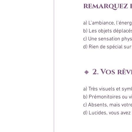
remarquez en
a) L’ambiance, l’énerg
b) Les objets déplacés
c) Une sensation phys
d) Rien de spécial su
🔸 
2. Vos rê
a) Très visuels et sy
b) Prémonitoires ou v
c) Absents, mais votre
d) Lucides, vous avez