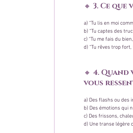
🔸 
3. Ce que 
a) “Tu lis en moi com
b) “Tu captes des tru
c) “Tu me fais du bie
d) “Tu rêves trop fort,
🔸 
4. Quand 
vous ressent
a) Des flashs ou des
b) Des émotions qui 
c) Des frissons, chal
d) Une transe légère 