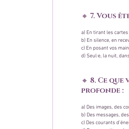
🔸 
7. Vous ête
a) En tirant les cart
b) En silence, en rec
c) En posant vos main
d) Seul·e, la nuit, da
🔸 
8. Ce que
profonde :
a) Des images, des co
b) Des messages, des 
c) Des courants d’éne